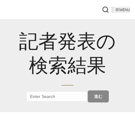
MENU
記者発表の
検索結果
進む