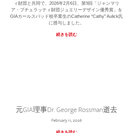
ィ財団と共同で、2026年2月6日、第9回「ジャンマリ
ア・ブチェラッティ財団ジュエリーデザイン優秀賞」を
GIAカールスバッド校卒業生のCatherine “Cathy” Aulick氏
に授与しました。
続きを読む
元GIA理事Dr. George Rossman逝去
February 11, 2026
続きを読む