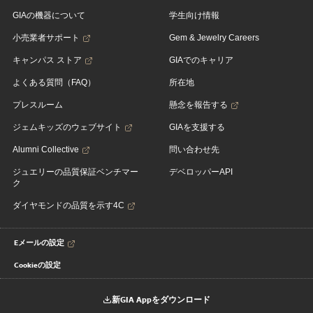
GIAの機器について
学生向け情報
小売業者サポート
Gem & Jewelry Careers
キャンパス ストア
GIAでのキャリア
よくある質問（FAQ）
所在地
プレスルーム
懸念を報告する
ジェムキッズのウェブサイト
GIAを支援する
Alumni Collective
問い合わせ先
ジュエリーの品質保証ベンチマー
デベロッパーAPI
ク
ダイヤモンドの品質を示す4C
Eメールの設定
Cookieの設定
新GIA Appをダウンロード