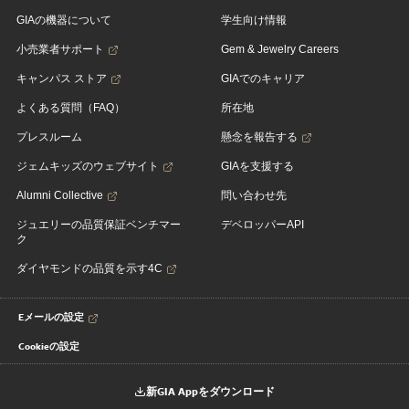
GIAの機器について
学生向け情報
小売業者サポート
Gem & Jewelry Careers
キャンパス ストア
GIAでのキャリア
よくある質問（FAQ）
所在地
プレスルーム
懸念を報告する
ジェムキッズのウェブサイト
GIAを支援する
Alumni Collective
問い合わせ先
ジュエリーの品質保証ベンチマー
デベロッパーAPI
ク
ダイヤモンドの品質を示す4C
Eメールの設定
Cookieの設定
新GIA Appをダウンロード