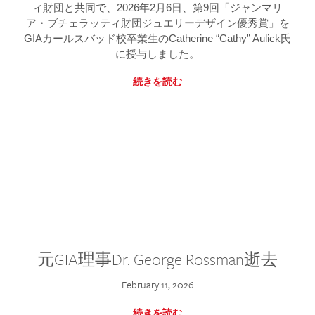
ィ財団と共同で、2026年2月6日、第9回「ジャンマリ
ア・ブチェラッティ財団ジュエリーデザイン優秀賞」を
GIAカールスバッド校卒業生のCatherine “Cathy” Aulick氏
に授与しました。
続きを読む
元GIA理事Dr. George Rossman逝去
February 11, 2026
続きを読む