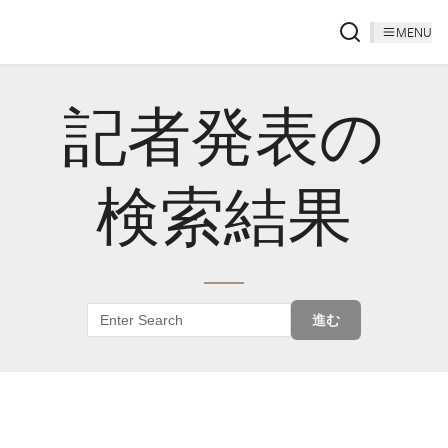
MENU
記者発表の
検索結果
進む