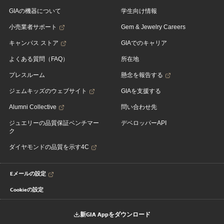
GIAの機器について
学生向け情報
小売業者サポート
Gem & Jewelry Careers
キャンパス ストア
GIAでのキャリア
よくある質問（FAQ）
所在地
プレスルーム
懸念を報告する
ジェムキッズのウェブサイト
GIAを支援する
Alumni Collective
問い合わせ先
ジュエリーの品質保証ベンチマー
デベロッパーAPI
ク
ダイヤモンドの品質を示す4C
Eメールの設定
Cookieの設定
新GIA Appをダウンロード