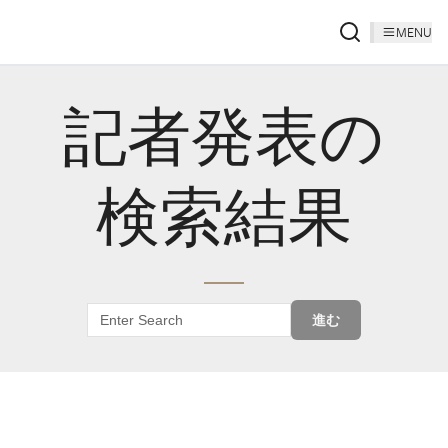
MENU
記者発表の
検索結果
進む