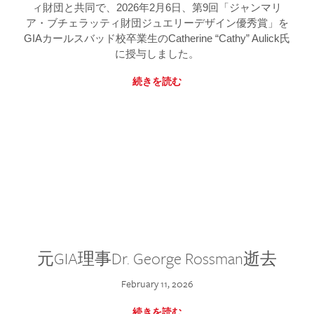
ィ財団と共同で、2026年2月6日、第9回「ジャンマリ
ア・ブチェラッティ財団ジュエリーデザイン優秀賞」を
GIAカールスバッド校卒業生のCatherine “Cathy” Aulick氏
に授与しました。
続きを読む
元GIA理事Dr. George Rossman逝去
February 11, 2026
続きを読む