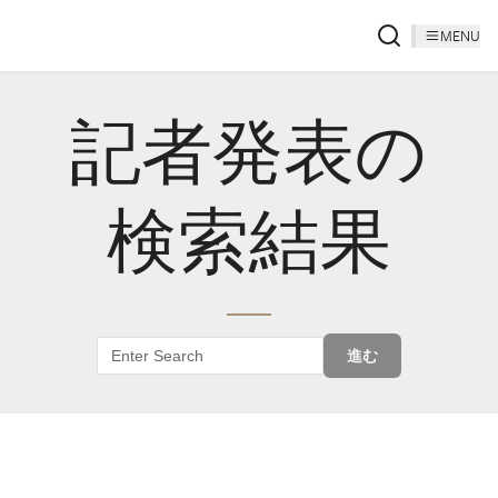
MENU
記者発表の
検索結果
進む