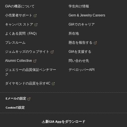
GIAの機器について
学生向け情報
小売業者サポート
Gem & Jewelry Careers
キャンパス ストア
GIAでのキャリア
よくある質問（FAQ）
所在地
プレスルーム
懸念を報告する
ジェムキッズのウェブサイト
GIAを支援する
Alumni Collective
問い合わせ先
ジュエリーの品質保証ベンチマー
デベロッパーAPI
ク
ダイヤモンドの品質を示す4C
Eメールの設定
Cookieの設定
新GIA Appをダウンロード