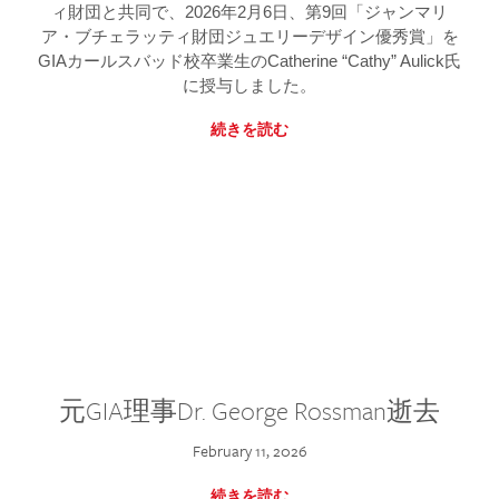
ィ財団と共同で、2026年2月6日、第9回「ジャンマリ
ア・ブチェラッティ財団ジュエリーデザイン優秀賞」を
GIAカールスバッド校卒業生のCatherine “Cathy” Aulick氏
に授与しました。
続きを読む
元GIA理事Dr. George Rossman逝去
February 11, 2026
続きを読む