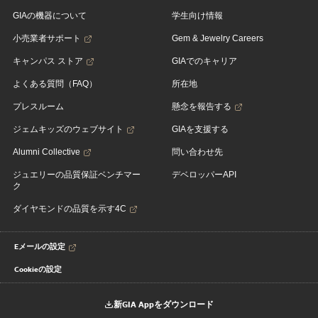
GIAの機器について
学生向け情報
小売業者サポート
Gem & Jewelry Careers
キャンパス ストア
GIAでのキャリア
よくある質問（FAQ）
所在地
プレスルーム
懸念を報告する
ジェムキッズのウェブサイト
GIAを支援する
Alumni Collective
問い合わせ先
ジュエリーの品質保証ベンチマー
デベロッパーAPI
ク
ダイヤモンドの品質を示す4C
Eメールの設定
Cookieの設定
新GIA Appをダウンロード