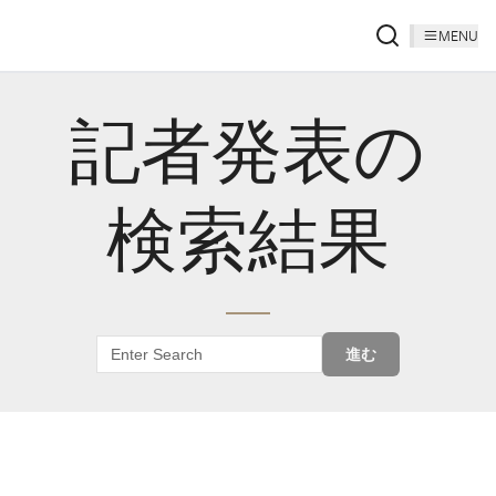
MENU
記者発表の
検索結果
進む