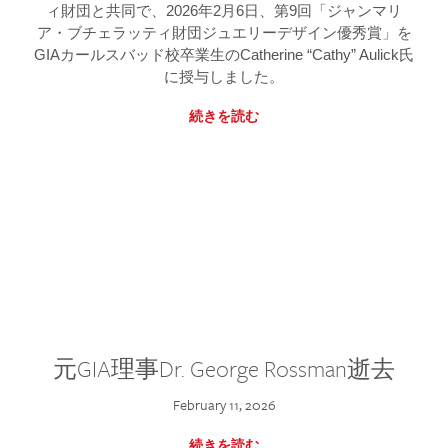
ィ財団と共同で、2026年2月6日、第9回「ジャンマリ
ア・ブチェラッティ財団ジュエリーデザイン優秀賞」を
GIAカールスバッド校卒業生のCatherine “Cathy” Aulick氏
に授与しました。
続きを読む
元GIA理事Dr. George Rossman逝去
February 11, 2026
続きを読む