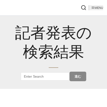
MENU
記者発表の
検索結果
進む