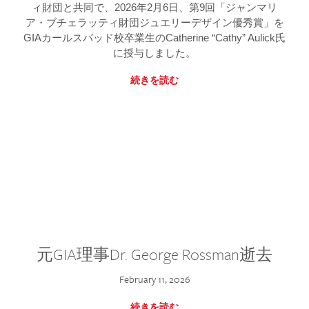
ィ財団と共同で、2026年2月6日、第9回「ジャンマリ
ア・ブチェラッティ財団ジュエリーデザイン優秀賞」を
GIAカールスバッド校卒業生のCatherine “Cathy” Aulick氏
に授与しました。
続きを読む
元GIA理事Dr. George Rossman逝去
February 11, 2026
続きを読む