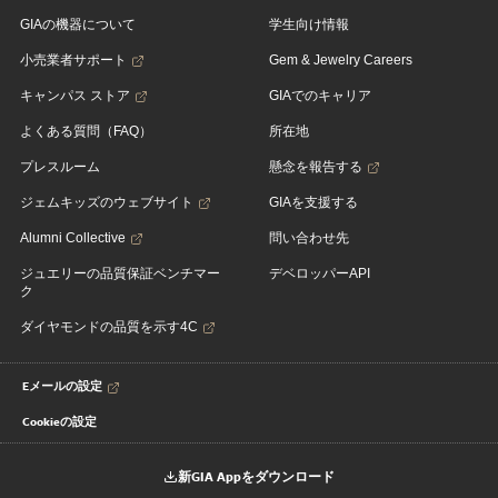
GIAの機器について
学生向け情報
小売業者サポート
Gem & Jewelry Careers
キャンパス ストア
GIAでのキャリア
よくある質問（FAQ）
所在地
プレスルーム
懸念を報告する
ジェムキッズのウェブサイト
GIAを支援する
Alumni Collective
問い合わせ先
ジュエリーの品質保証ベンチマー
デベロッパーAPI
ク
ダイヤモンドの品質を示す4C
Eメールの設定
Cookieの設定
新GIA Appをダウンロード