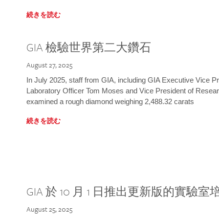
続きを読む
GIA 檢驗世界第二大鑽石
August 27, 2025
In July 2025, staff from GIA, including GIA Executive Vice 
Laboratory Officer Tom Moses and Vice President of Rese
examined a rough diamond weighing 2,488.32 carats
続きを読む
GIA 於 10 月 1 日推出更新版的實驗
August 25, 2025