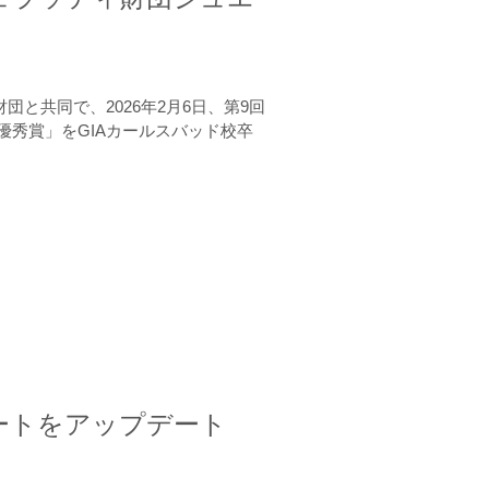
と共同で、2026年2月6日、第9回
秀賞」をGIAカールスバッド校卒
ートをアップデート