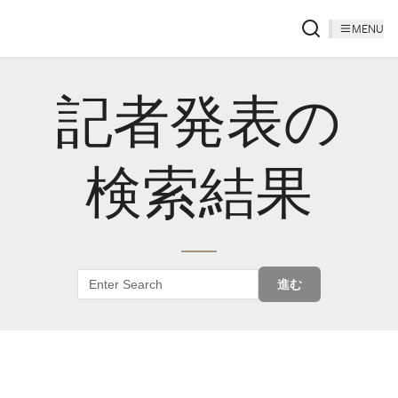
MENU
記者発表の
検索結果
進む