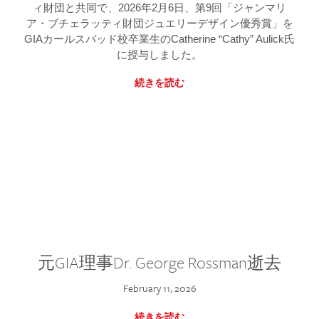
ィ財団と共同で、2026年2月6日、第9回「ジャンマリ
ア・ブチェラッティ財団ジュエリーデザイン優秀賞」を
GIAカールスバッド校卒業生のCatherine “Cathy” Aulick氏
に授与しました。
続きを読む
元GIA理事Dr. George Rossman逝去
February 11, 2026
続きを読む