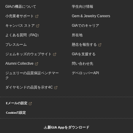
GIAの機器について
学生向け情報
小売業者サポート
Gem & Jewelry Careers
キャンパス ストア
GIAでのキャリア
よくある質問（FAQ）
所在地
プレスルーム
懸念を報告する
ジェムキッズのウェブサイト
GIAを支援する
Alumni Collective
問い合わせ先
ジュエリーの品質保証ベンチマー
デベロッパーAPI
ク
ダイヤモンドの品質を示す4C
Eメールの設定
Cookieの設定
新GIA Appをダウンロード