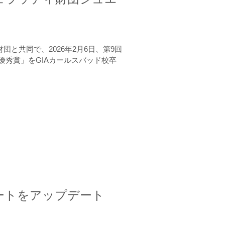
と共同で、2026年2月6日、第9回
秀賞」をGIAカールスバッド校卒
ートをアップデート