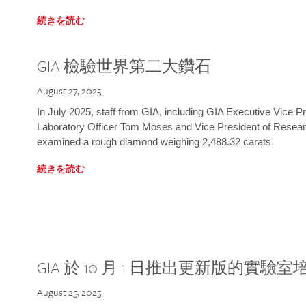
続きを読む
GIA 檢驗世界第二大鑽石
August 27, 2025
In July 2025, staff from GIA, including GIA Executive Vice 
Laboratory Officer Tom Moses and Vice President of Rese
examined a rough diamond weighing 2,488.32 carats
続きを読む
GIA 於 10 月 1 日推出更新版的實驗
August 25, 2025