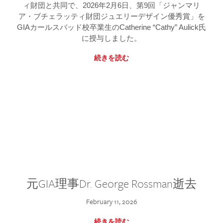
ィ財団と共同で、2026年2月6日、第9回「ジャンマリ
ア・ブチェラッティ財団ジュエリーデザイン優秀賞」を
GIAカールスバッド校卒業生のCatherine “Cathy” Aulick氏
に授与しました。
続きを読む
元GIA理事Dr. George Rossman逝去
February 11, 2026
続きを読む