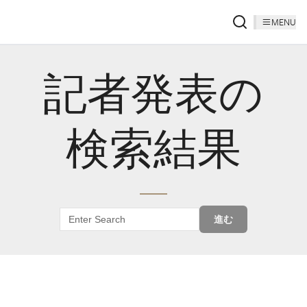
MENU
記者発表の
検索結果
進む