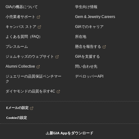
GIAの機器について
学生向け情報
小売業者サポート
Gem & Jewelry Careers
キャンパス ストア
GIAでのキャリア
よくある質問（FAQ）
所在地
プレスルーム
懸念を報告する
ジェムキッズのウェブサイト
GIAを支援する
Alumni Collective
問い合わせ先
ジュエリーの品質保証ベンチマー
デベロッパーAPI
ク
ダイヤモンドの品質を示す4C
Eメールの設定
Cookieの設定
新GIA Appをダウンロード