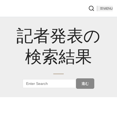
MENU
記者発表の
検索結果
進む