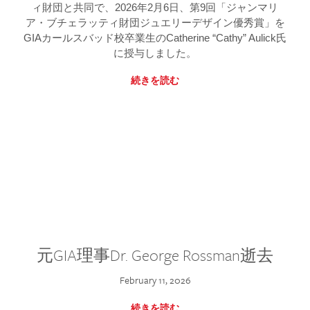
ィ財団と共同で、2026年2月6日、第9回「ジャンマリ
ア・ブチェラッティ財団ジュエリーデザイン優秀賞」を
GIAカールスバッド校卒業生のCatherine “Cathy” Aulick氏
に授与しました。
続きを読む
元GIA理事Dr. George Rossman逝去
February 11, 2026
続きを読む