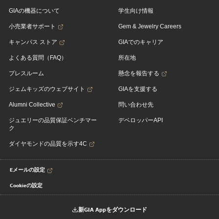
GIAの機器について
学生向け情報
小売業者サポート
Gem & Jewelry Careers
キャンパス ストア
GIAでのキャリア
よくある質問（FAQ）
所在地
プレスルーム
懸念を報告する
ジェムキッズのウェブサイト
GIAを支援する
Alumni Collective
問い合わせ先
ジュエリーの品質保証ベンチマー
デベロッパーAPI
ク
ダイヤモンドの品質を示す4C
Eメールの設定
Cookieの設定
新GIA Appをダウンロード