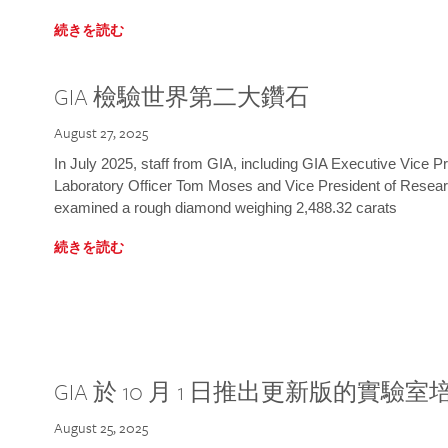
続きを読む
GIA 檢驗世界第二大鑽石
August 27, 2025
In July 2025, staff from GIA, including GIA Executive Vice 
Laboratory Officer Tom Moses and Vice President of Rese
examined a rough diamond weighing 2,488.32 carats
続きを読む
GIA 於 10 月 1 日推出更新版的實驗
August 25, 2025