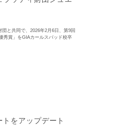
と共同で、2026年2月6日、第9回
秀賞」をGIAカールスバッド校卒
ートをアップデート