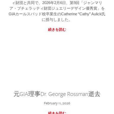
ィ財団と共同で、2026年2月6日、第9回「ジャンマリ
ア・ブチェラッティ財団ジュエリーデザイン優秀賞」を
GIAカールスバッド校卒業生のCatherine “Cathy” Aulick氏
に授与しました。
続きを読む
元GIA理事Dr. George Rossman逝去
February 11, 2026
続きを読む