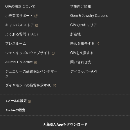
GIAの機器について
学生向け情報
小売業者サポート
Gem & Jewelry Careers
キャンパス ストア
GIAでのキャリア
よくある質問（FAQ）
所在地
プレスルーム
懸念を報告する
ジェムキッズのウェブサイト
GIAを支援する
Alumni Collective
問い合わせ先
ジュエリーの品質保証ベンチマー
デベロッパーAPI
ク
ダイヤモンドの品質を示す4C
Eメールの設定
Cookieの設定
新GIA Appをダウンロード