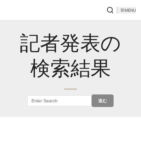
MENU
記者発表の
検索結果
進む