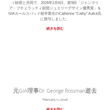
ィ財団と共同で、2026年2月6日、第9回「ジャンマリ
ア・ブチェラッティ財団ジュエリーデザイン優秀賞」を
GIAカールスバッド校卒業生のCatherine “Cathy” Aulick氏
に授与しました。
続きを読む
元GIA理事Dr. George Rossman逝去
February 11, 2026
続きを読む