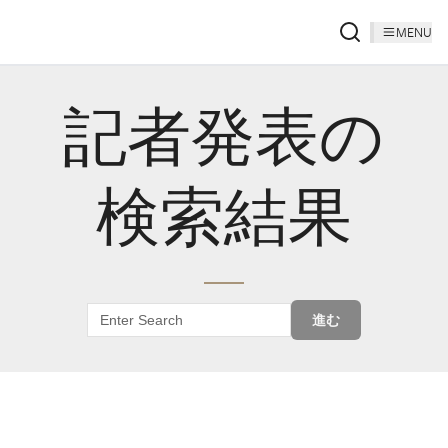
MENU
記者発表の
検索結果
進む