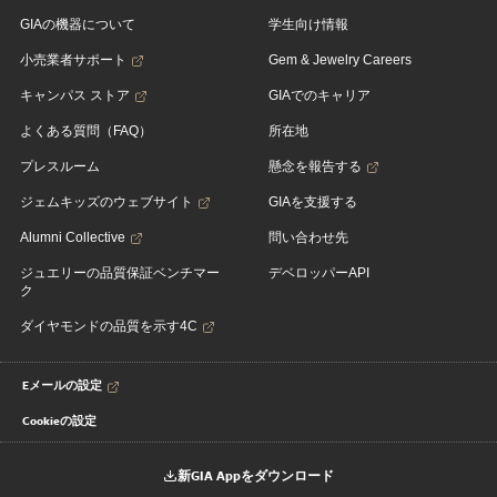
GIAの機器について
学生向け情報
小売業者サポート
Gem & Jewelry Careers
キャンパス ストア
GIAでのキャリア
よくある質問（FAQ）
所在地
プレスルーム
懸念を報告する
ジェムキッズのウェブサイト
GIAを支援する
Alumni Collective
問い合わせ先
ジュエリーの品質保証ベンチマー
デベロッパーAPI
ク
ダイヤモンドの品質を示す4C
Eメールの設定
Cookieの設定
新GIA Appをダウンロード