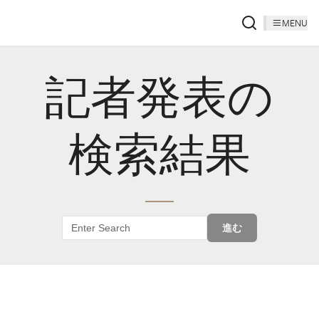
MENU
記者発表の
検索結果
進む