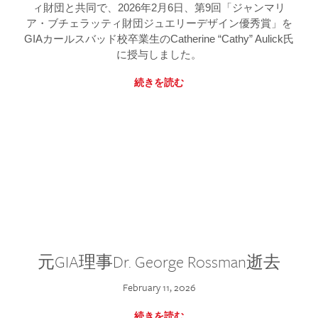
ィ財団と共同で、2026年2月6日、第9回「ジャンマリ
ア・ブチェラッティ財団ジュエリーデザイン優秀賞」を
GIAカールスバッド校卒業生のCatherine “Cathy” Aulick氏
に授与しました。
続きを読む
元GIA理事Dr. George Rossman逝去
February 11, 2026
続きを読む