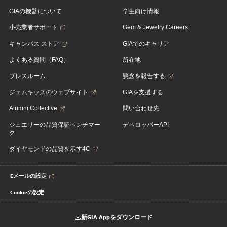
GIAの機器について
学生向け情報
小売業者サポート
Gem & Jewelry Careers
キャンパス ストア
GIAでのキャリア
よくある質問（FAQ）
所在地
プレスルーム
懸念を報告する
ジェムキッズのウェブサイト
GIAを支援する
Alumni Collective
問い合わせ先
ジュエリーの品質保証ベンチマー
デベロッパーAPI
ク
ダイヤモンドの品質を示す4C
Eメールの設定
Cookieの設定
新GIA Appをダウンロード