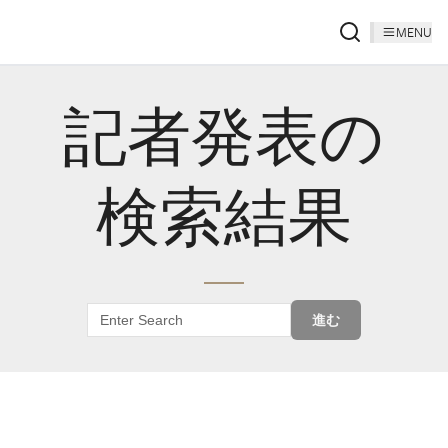
MENU
記者発表の
検索結果
進む