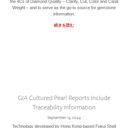
the 4Cs of Diamond Quality – Clarity, Cut, Color and Carat
Weight – and to serve as the go-to source for gemstone
information.
続きを読む
GIA Cultured Pearl Reports Include
Traceability Information
September 15, 2024
Technology developed by Hong Kong-based Fukui Shell