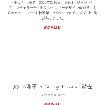
ィ財団と共同で、2026年2月6日、第9回「ジャンマリ
ア・ブチェラッティ財団ジュエリーデザイン優秀賞」を
GIAカールスバッド校卒業生のCatherine “Cathy” Aulick氏
に授与しました。
続きを読む
元GIA理事Dr. George Rossman逝去
February 11, 2026
続きを読む