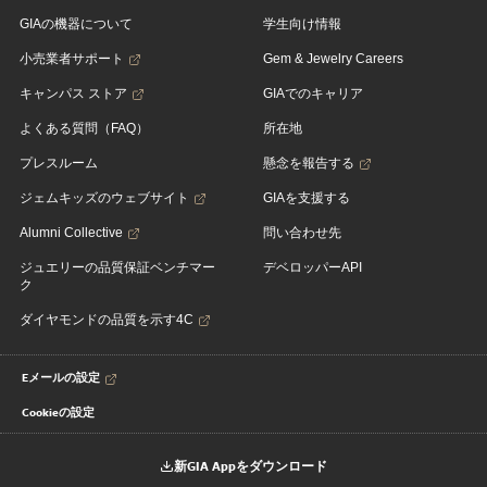
GIAの機器について
学生向け情報
小売業者サポート
Gem & Jewelry Careers
キャンパス ストア
GIAでのキャリア
よくある質問（FAQ）
所在地
プレスルーム
懸念を報告する
ジェムキッズのウェブサイト
GIAを支援する
Alumni Collective
問い合わせ先
ジュエリーの品質保証ベンチマー
デベロッパーAPI
ク
ダイヤモンドの品質を示す4C
Eメールの設定
Cookieの設定
新GIA Appをダウンロード