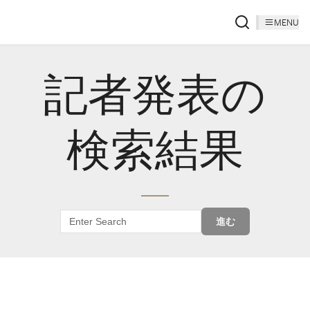
MENU
記者発表の
検索結果
進む