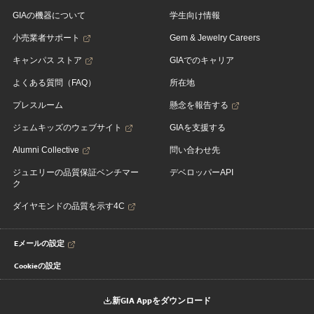
GIAの機器について
学生向け情報
小売業者サポート
Gem & Jewelry Careers
キャンパス ストア
GIAでのキャリア
よくある質問（FAQ）
所在地
プレスルーム
懸念を報告する
ジェムキッズのウェブサイト
GIAを支援する
Alumni Collective
問い合わせ先
ジュエリーの品質保証ベンチマー
デベロッパーAPI
ク
ダイヤモンドの品質を示す4C
Eメールの設定
Cookieの設定
新GIA Appをダウンロード