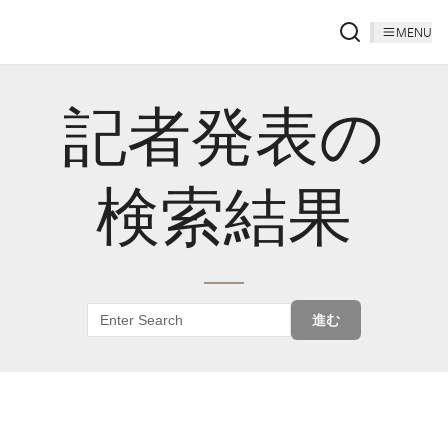
MENU
記者発表の
検索結果
進む