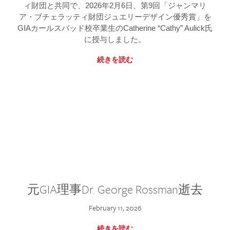
ィ財団と共同で、2026年2月6日、第9回「ジャンマリ
ア・ブチェラッティ財団ジュエリーデザイン優秀賞」を
GIAカールスバッド校卒業生のCatherine “Cathy” Aulick氏
に授与しました。
続きを読む
元GIA理事Dr. George Rossman逝去
February 11, 2026
続きを読む