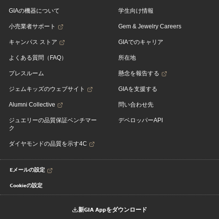
GIAの機器について
学生向け情報
小売業者サポート
Gem & Jewelry Careers
キャンパス ストア
GIAでのキャリア
よくある質問（FAQ）
所在地
プレスルーム
懸念を報告する
ジェムキッズのウェブサイト
GIAを支援する
Alumni Collective
問い合わせ先
ジュエリーの品質保証ベンチマー
デベロッパーAPI
ク
ダイヤモンドの品質を示す4C
Eメールの設定
Cookieの設定
新GIA Appをダウンロード