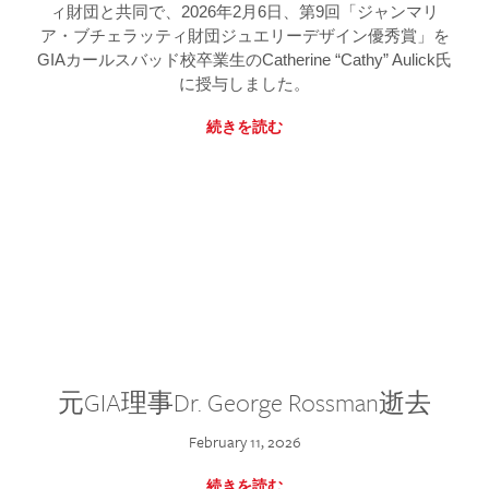
ィ財団と共同で、2026年2月6日、第9回「ジャンマリ
ア・ブチェラッティ財団ジュエリーデザイン優秀賞」を
GIAカールスバッド校卒業生のCatherine “Cathy” Aulick氏
に授与しました。
続きを読む
元GIA理事Dr. George Rossman逝去
February 11, 2026
続きを読む