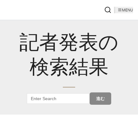
MENU
記者発表の
検索結果
進む