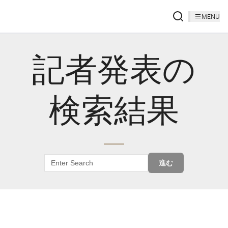
MENU
記者発表の
検索結果
進む