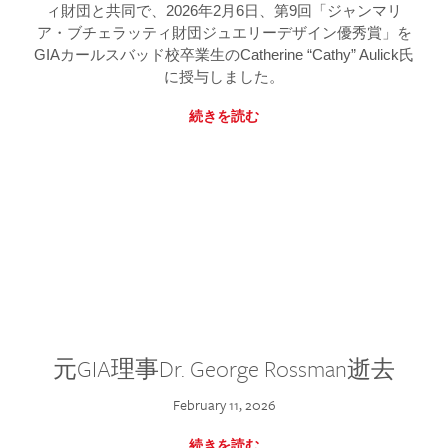
ィ財団と共同で、2026年2月6日、第9回「ジャンマリ
ア・ブチェラッティ財団ジュエリーデザイン優秀賞」を
GIAカールスバッド校卒業生のCatherine “Cathy” Aulick氏
に授与しました。
続きを読む
元GIA理事Dr. George Rossman逝去
February 11, 2026
続きを読む