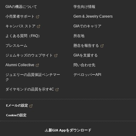
GIAの機器について
学生向け情報
小売業者サポート
Gem & Jewelry Careers
キャンパス ストア
GIAでのキャリア
よくある質問（FAQ）
所在地
プレスルーム
懸念を報告する
ジェムキッズのウェブサイト
GIAを支援する
Alumni Collective
問い合わせ先
ジュエリーの品質保証ベンチマー
デベロッパーAPI
ク
ダイヤモンドの品質を示す4C
Eメールの設定
Cookieの設定
新GIA Appをダウンロード