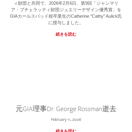
ィ財団と共同で、2026年2月6日、第9回「ジャンマリ
ア・ブチェラッティ財団ジュエリーデザイン優秀賞」を
GIAカールスバッド校卒業生のCatherine “Cathy” Aulick氏
に授与しました。
続きを読む
元GIA理事Dr. George Rossman逝去
February 11, 2026
続きを読む