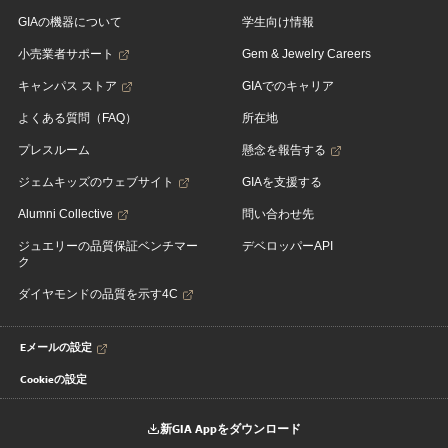
GIAの機器について
学生向け情報
小売業者サポート
Gem & Jewelry Careers
キャンパス ストア
GIAでのキャリア
よくある質問（FAQ）
所在地
プレスルーム
懸念を報告する
ジェムキッズのウェブサイト
GIAを支援する
Alumni Collective
問い合わせ先
ジュエリーの品質保証ベンチマー
デベロッパーAPI
ク
ダイヤモンドの品質を示す4C
Eメールの設定
Cookieの設定
新GIA Appをダウンロード