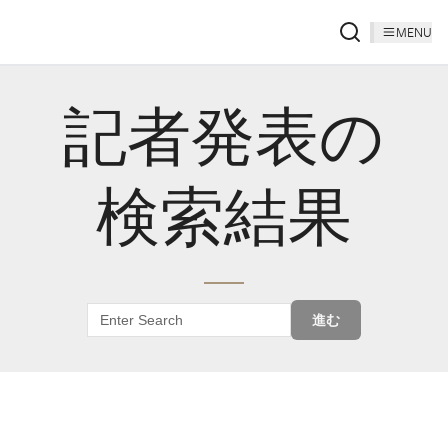
MENU
記者発表の
検索結果
進む