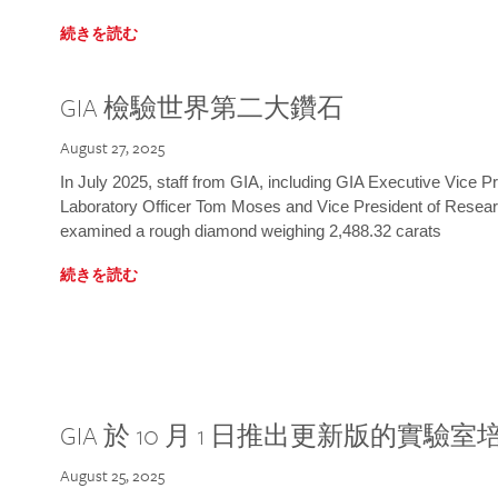
続きを読む
GIA 檢驗世界第二大鑽石
August 27, 2025
In July 2025, staff from GIA, including GIA Executive Vice 
Laboratory Officer Tom Moses and Vice President of Rese
examined a rough diamond weighing 2,488.32 carats
続きを読む
GIA 於 10 月 1 日推出更新版的實驗
August 25, 2025