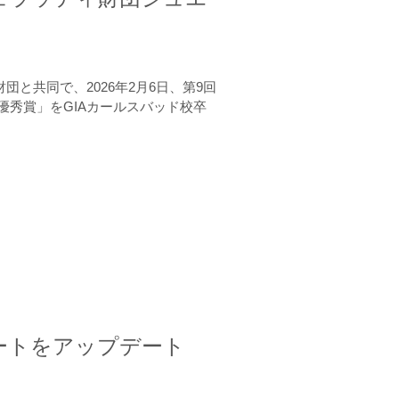
と共同で、2026年2月6日、第9回
秀賞」をGIAカールスバッド校卒
ートをアップデート