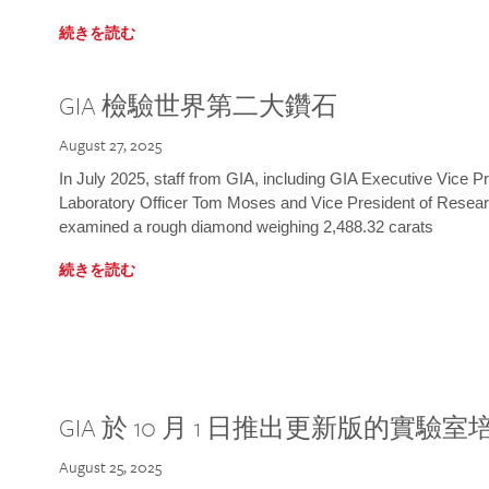
続きを読む
GIA 檢驗世界第二大鑽石
August 27, 2025
In July 2025, staff from GIA, including GIA Executive Vice 
Laboratory Officer Tom Moses and Vice President of Rese
examined a rough diamond weighing 2,488.32 carats
続きを読む
GIA 於 10 月 1 日推出更新版的實驗
August 25, 2025