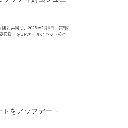
と共同で、2026年2月6日、第9回
秀賞」をGIAカールスバッド校卒
ートをアップデート