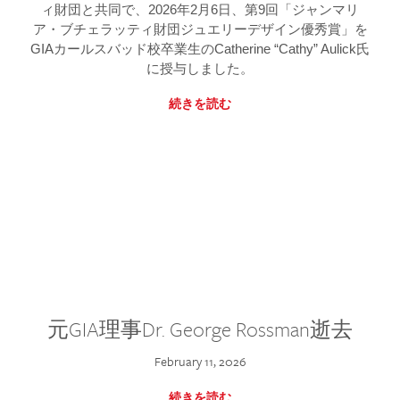
ィ財団と共同で、2026年2月6日、第9回「ジャンマリ
ア・ブチェラッティ財団ジュエリーデザイン優秀賞」を
GIAカールスバッド校卒業生のCatherine “Cathy” Aulick氏
に授与しました。
続きを読む
元GIA理事Dr. George Rossman逝去
February 11, 2026
続きを読む