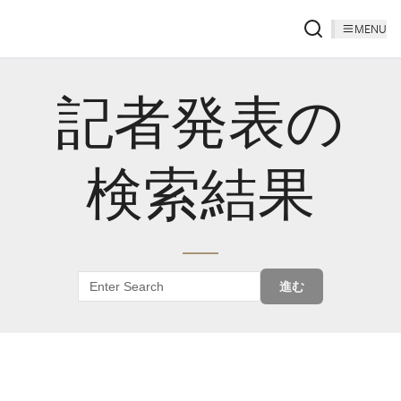
MENU
記者発表の
検索結果
進む