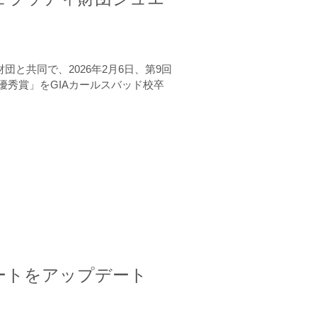
と共同で、2026年2月6日、第9回
秀賞」をGIAカールスバッド校卒
ートをアップデート