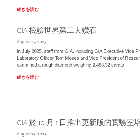
続きを読む
GIA 檢驗世界第二大鑽石
August 27, 2025
In July 2025, staff from GIA, including GIA Executive Vice 
Laboratory Officer Tom Moses and Vice President of Rese
examined a rough diamond weighing 2,488.32 carats
続きを読む
GIA 於 10 月 1 日推出更新版的實驗
August 25, 2025