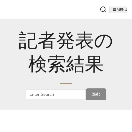
MENU
記者発表の
検索結果
進む