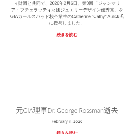
ィ財団と共同で、2026年2月6日、第9回「ジャンマリ
ア・ブチェラッティ財団ジュエリーデザイン優秀賞」を
GIAカールスバッド校卒業生のCatherine “Cathy” Aulick氏
に授与しました。
続きを読む
元GIA理事Dr. George Rossman逝去
February 11, 2026
続きを読む