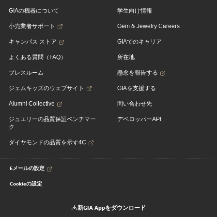
GIAの機器について
学生向け情報
小売業者サポート
Gem & Jewelry Careers
キャンパス ストア
GIAでのキャリア
よくある質問（FAQ）
所在地
プレスルーム
懸念を報告する
ジェムキッズのウェブサイト
GIAを支援する
Alumni Collective
問い合わせ先
ジュエリーの品質保証ベンチマー
デベロッパーAPI
ク
ダイヤモンドの品質を示す4C
Eメールの設定
Cookieの設定
新GIA Appをダウンロード