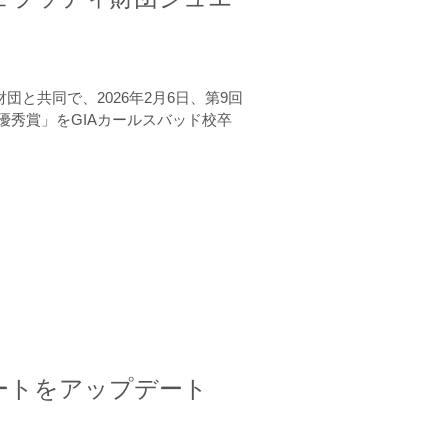
と共同で、2026年2月6日、第9回
秀賞」をGIAカールスバッド校卒
ートをアップデート