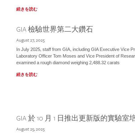
続きを読む
GIA 檢驗世界第二大鑽石
August 27, 2025
In July 2025, staff from GIA, including GIA Executive Vice 
Laboratory Officer Tom Moses and Vice President of Rese
examined a rough diamond weighing 2,488.32 carats
続きを読む
GIA 於 10 月 1 日推出更新版的實驗
August 25, 2025