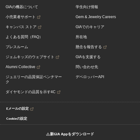
GIAの機器について
学生向け情報
小売業者サポート
Gem & Jewelry Careers
キャンパス ストア
GIAでのキャリア
よくある質問（FAQ）
所在地
プレスルーム
懸念を報告する
ジェムキッズのウェブサイト
GIAを支援する
Alumni Collective
問い合わせ先
ジュエリーの品質保証ベンチマー
デベロッパーAPI
ク
ダイヤモンドの品質を示す4C
Eメールの設定
Cookieの設定
新GIA Appをダウンロード