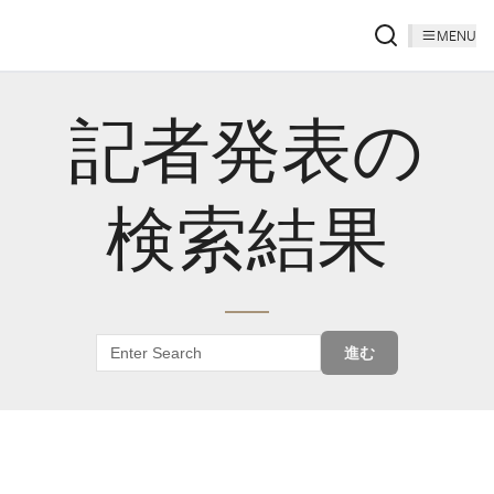
MENU
記者発表の
検索結果
進む