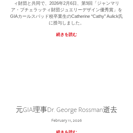
ィ財団と共同で、2026年2月6日、第9回「ジャンマリ
ア・ブチェラッティ財団ジュエリーデザイン優秀賞」を
GIAカールスバッド校卒業生のCatherine “Cathy” Aulick氏
に授与しました。
続きを読む
元GIA理事Dr. George Rossman逝去
February 11, 2026
続きを読む