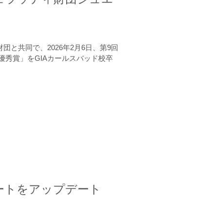
と共同で、2026年2月6日、第9回
秀賞」をGIAカールスバッド校卒
ートをアップデート