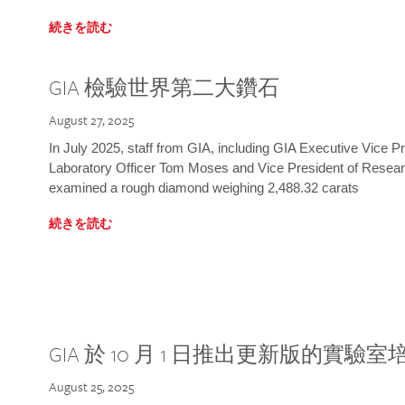
続きを読む
GIA 檢驗世界第二大鑽石
August 27, 2025
In July 2025, staff from GIA, including GIA Executive Vice 
Laboratory Officer Tom Moses and Vice President of Rese
examined a rough diamond weighing 2,488.32 carats
続きを読む
GIA 於 10 月 1 日推出更新版的實驗
August 25, 2025