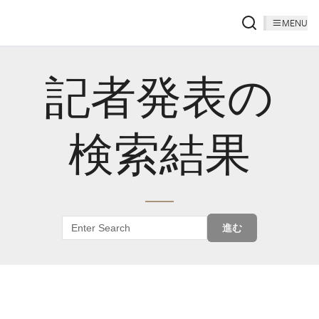
MENU
記者発表の
検索結果
進む