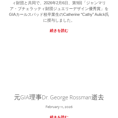
ィ財団と共同で、2026年2月6日、第9回「ジャンマリ
ア・ブチェラッティ財団ジュエリーデザイン優秀賞」を
GIAカールスバッド校卒業生のCatherine “Cathy” Aulick氏
に授与しました。
続きを読む
元GIA理事Dr. George Rossman逝去
February 11, 2026
続きを読む