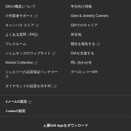
GIAの機器について
学生向け情報
小売業者サポート
Gem & Jewelry Careers
キャンパス ストア
GIAでのキャリア
よくある質問（FAQ）
所在地
プレスルーム
懸念を報告する
ジェムキッズのウェブサイト
GIAを支援する
Alumni Collective
問い合わせ先
ジュエリーの品質保証ベンチマー
デベロッパーAPI
ク
ダイヤモンドの品質を示す4C
Eメールの設定
Cookieの設定
新GIA Appをダウンロード