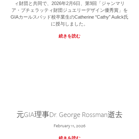
ィ財団と共同で、2026年2月6日、第9回「ジャンマリ
ア・ブチェラッティ財団ジュエリーデザイン優秀賞」を
GIAカールスバッド校卒業生のCatherine “Cathy” Aulick氏
に授与しました。
続きを読む
元GIA理事Dr. George Rossman逝去
February 11, 2026
続きを読む