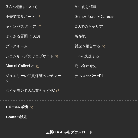
GIAの機器について
学生向け情報
小売業者サポート
Gem & Jewelry Careers
キャンパス ストア
GIAでのキャリア
よくある質問（FAQ）
所在地
プレスルーム
懸念を報告する
ジェムキッズのウェブサイト
GIAを支援する
Alumni Collective
問い合わせ先
ジュエリーの品質保証ベンチマー
デベロッパーAPI
ク
ダイヤモンドの品質を示す4C
Eメールの設定
Cookieの設定
新GIA Appをダウンロード