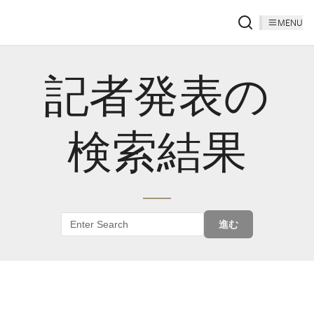
MENU
記者発表の
検索結果
進む