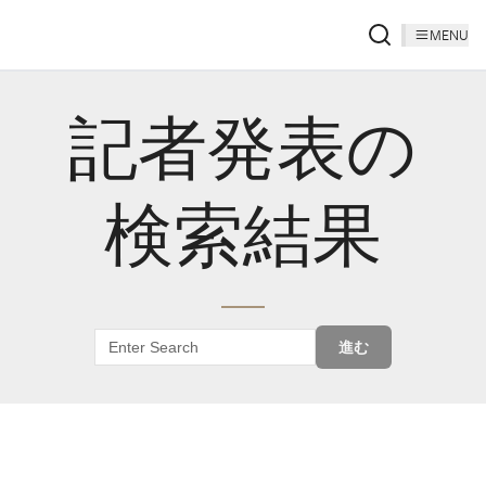
MENU
記者発表の
検索結果
進む