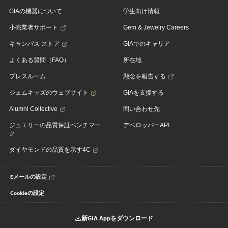
GIAの機器について
学生向け情報
小売業者サポート
Gem & Jewelry Careers
キャンパス ストア
GIAでのキャリア
よくある質問（FAQ）
所在地
プレスルーム
懸念を報告する
ジェムキッズのウェブサイト
GIAを支援する
Alumni Collective
問い合わせ先
ジュエリーの品質保証ベンチマー
デベロッパーAPI
ク
ダイヤモンドの品質を示す4C
Eメールの設定
Cookieの設定
新GIA Appをダウンロード