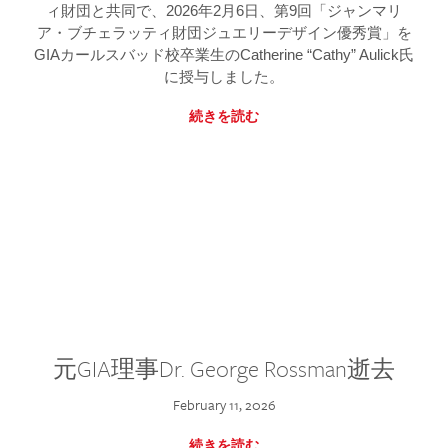
ィ財団と共同で、2026年2月6日、第9回「ジャンマリ
ア・ブチェラッティ財団ジュエリーデザイン優秀賞」を
GIAカールスバッド校卒業生のCatherine “Cathy” Aulick氏
に授与しました。
続きを読む
元GIA理事Dr. George Rossman逝去
February 11, 2026
続きを読む