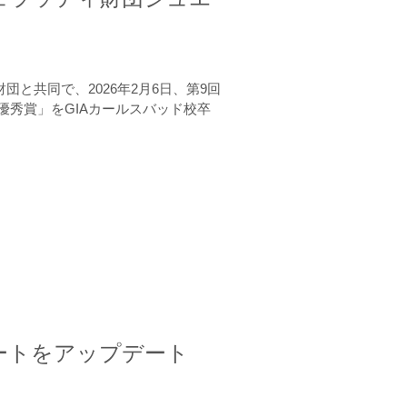
と共同で、2026年2月6日、第9回
秀賞」をGIAカールスバッド校卒
ートをアップデート