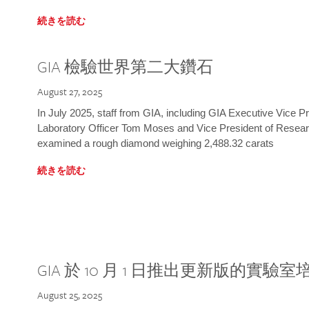
続きを読む
GIA 檢驗世界第二大鑽石
August 27, 2025
In July 2025, staff from GIA, including GIA Executive Vice 
Laboratory Officer Tom Moses and Vice President of Rese
examined a rough diamond weighing 2,488.32 carats
続きを読む
GIA 於 10 月 1 日推出更新版的實驗
August 25, 2025