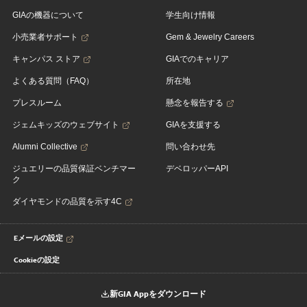
GIAの機器について
学生向け情報
小売業者サポート
Gem & Jewelry Careers
キャンパス ストア
GIAでのキャリア
よくある質問（FAQ）
所在地
プレスルーム
懸念を報告する
ジェムキッズのウェブサイト
GIAを支援する
Alumni Collective
問い合わせ先
ジュエリーの品質保証ベンチマー
デベロッパーAPI
ク
ダイヤモンドの品質を示す4C
Eメールの設定
Cookieの設定
新GIA Appをダウンロード