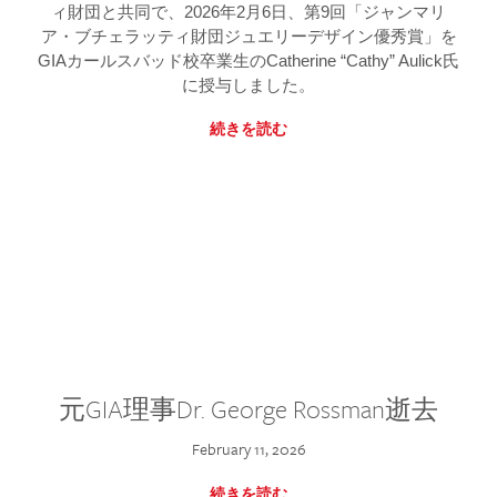
ィ財団と共同で、2026年2月6日、第9回「ジャンマリ
ア・ブチェラッティ財団ジュエリーデザイン優秀賞」を
GIAカールスバッド校卒業生のCatherine “Cathy” Aulick氏
に授与しました。
続きを読む
元GIA理事Dr. George Rossman逝去
February 11, 2026
続きを読む