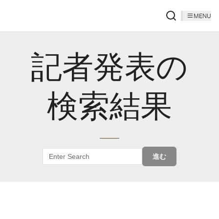
MENU
記者発表の
検索結果
進む