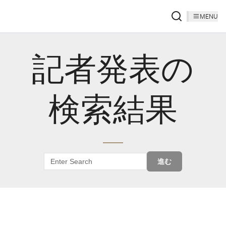
MENU
記者発表の
検索結果
進む