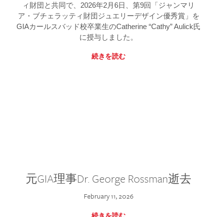
ィ財団と共同で、2026年2月6日、第9回「ジャンマリ
ア・ブチェラッティ財団ジュエリーデザイン優秀賞」を
GIAカールスバッド校卒業生のCatherine “Cathy” Aulick氏
に授与しました。
続きを読む
元GIA理事Dr. George Rossman逝去
February 11, 2026
続きを読む