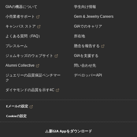
GIAの機器について
学生向け情報
小売業者サポート
Gem & Jewelry Careers
キャンパス ストア
GIAでのキャリア
よくある質問（FAQ）
所在地
プレスルーム
懸念を報告する
ジェムキッズのウェブサイト
GIAを支援する
Alumni Collective
問い合わせ先
ジュエリーの品質保証ベンチマー
デベロッパーAPI
ク
ダイヤモンドの品質を示す4C
Eメールの設定
Cookieの設定
新GIA Appをダウンロード