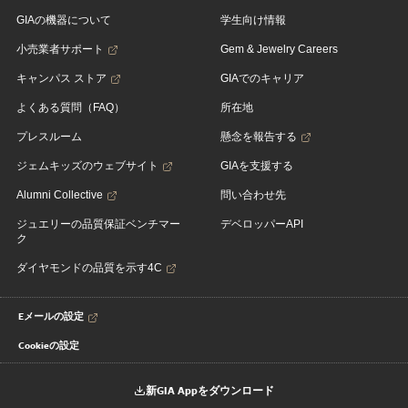
GIAの機器について
学生向け情報
小売業者サポート
Gem & Jewelry Careers
キャンパス ストア
GIAでのキャリア
よくある質問（FAQ）
所在地
プレスルーム
懸念を報告する
ジェムキッズのウェブサイト
GIAを支援する
Alumni Collective
問い合わせ先
ジュエリーの品質保証ベンチマー
デベロッパーAPI
ク
ダイヤモンドの品質を示す4C
Eメールの設定
Cookieの設定
新GIA Appをダウンロード