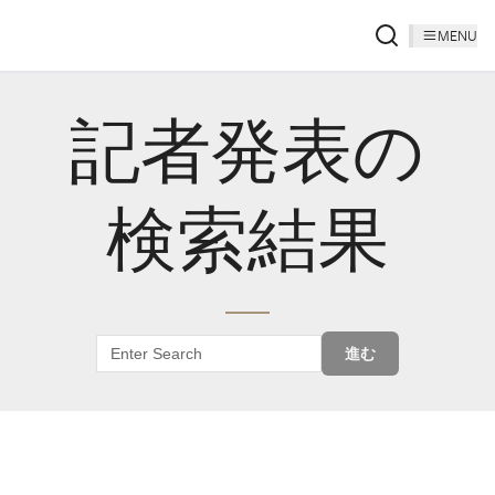
MENU
記者発表の
検索結果
進む