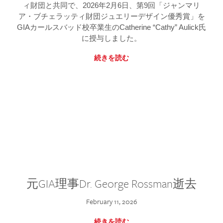
ィ財団と共同で、2026年2月6日、第9回「ジャンマリ
ア・ブチェラッティ財団ジュエリーデザイン優秀賞」を
GIAカールスバッド校卒業生のCatherine “Cathy” Aulick氏
に授与しました。
続きを読む
元GIA理事Dr. George Rossman逝去
February 11, 2026
続きを読む