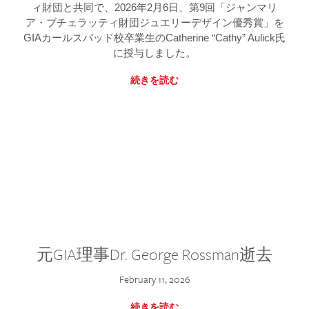
ィ財団と共同で、2026年2月6日、第9回「ジャンマリ
ア・ブチェラッティ財団ジュエリーデザイン優秀賞」を
GIAカールスバッド校卒業生のCatherine “Cathy” Aulick氏
に授与しました。
続きを読む
元GIA理事Dr. George Rossman逝去
February 11, 2026
続きを読む