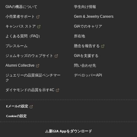
GIAの機器について
学生向け情報
小売業者サポート
Gem & Jewelry Careers
キャンパス ストア
GIAでのキャリア
よくある質問（FAQ）
所在地
プレスルーム
懸念を報告する
ジェムキッズのウェブサイト
GIAを支援する
Alumni Collective
問い合わせ先
ジュエリーの品質保証ベンチマー
デベロッパーAPI
ク
ダイヤモンドの品質を示す4C
Eメールの設定
Cookieの設定
新GIA Appをダウンロード