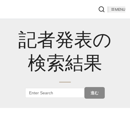
MENU
記者発表の
検索結果
進む