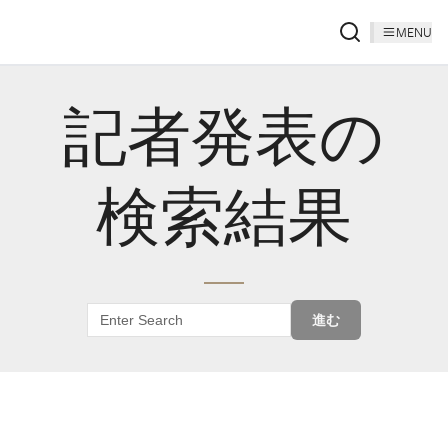
MENU
記者発表の
検索結果
進む