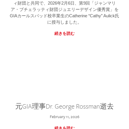
ィ財団と共同で、2026年2月6日、第9回「ジャンマリ
ア・ブチェラッティ財団ジュエリーデザイン優秀賞」を
GIAカールスバッド校卒業生のCatherine “Cathy” Aulick氏
に授与しました。
続きを読む
元GIA理事Dr. George Rossman逝去
February 11, 2026
続きを読む