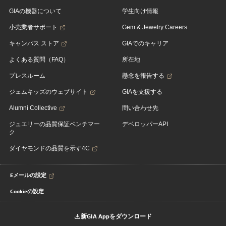
GIAの機器について
学生向け情報
小売業者サポート
Gem & Jewelry Careers
キャンパス ストア
GIAでのキャリア
よくある質問（FAQ）
所在地
プレスルーム
懸念を報告する
ジェムキッズのウェブサイト
GIAを支援する
Alumni Collective
問い合わせ先
ジュエリーの品質保証ベンチマー
デベロッパーAPI
ク
ダイヤモンドの品質を示す4C
Eメールの設定
Cookieの設定
新GIA Appをダウンロード