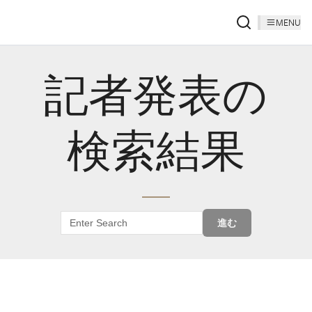
MENU
記者発表の
検索結果
進む