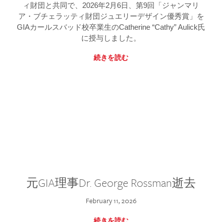
ィ財団と共同で、2026年2月6日、第9回「ジャンマリ
ア・ブチェラッティ財団ジュエリーデザイン優秀賞」を
GIAカールスバッド校卒業生のCatherine “Cathy” Aulick氏
に授与しました。
続きを読む
元GIA理事Dr. George Rossman逝去
February 11, 2026
続きを読む