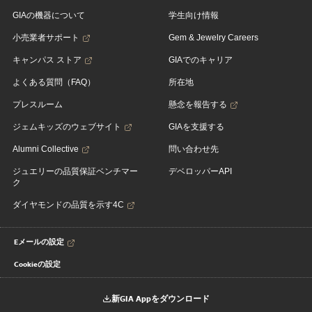
GIAの機器について
学生向け情報
小売業者サポート
Gem & Jewelry Careers
キャンパス ストア
GIAでのキャリア
よくある質問（FAQ）
所在地
プレスルーム
懸念を報告する
ジェムキッズのウェブサイト
GIAを支援する
Alumni Collective
問い合わせ先
ジュエリーの品質保証ベンチマー
デベロッパーAPI
ク
ダイヤモンドの品質を示す4C
Eメールの設定
Cookieの設定
新GIA Appをダウンロード