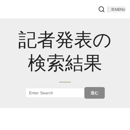
MENU
記者発表の
検索結果
進む