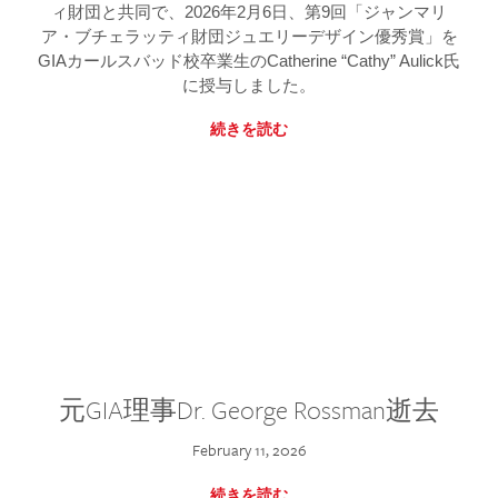
ィ財団と共同で、2026年2月6日、第9回「ジャンマリ
ア・ブチェラッティ財団ジュエリーデザイン優秀賞」を
GIAカールスバッド校卒業生のCatherine “Cathy” Aulick氏
に授与しました。
続きを読む
元GIA理事Dr. George Rossman逝去
February 11, 2026
続きを読む