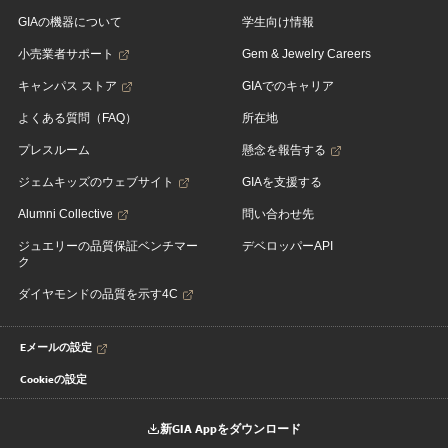
GIAの機器について
学生向け情報
小売業者サポート
Gem & Jewelry Careers
キャンパス ストア
GIAでのキャリア
よくある質問（FAQ）
所在地
プレスルーム
懸念を報告する
ジェムキッズのウェブサイト
GIAを支援する
Alumni Collective
問い合わせ先
ジュエリーの品質保証ベンチマー
デベロッパーAPI
ク
ダイヤモンドの品質を示す4C
Eメールの設定
Cookieの設定
新GIA Appをダウンロード