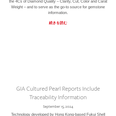
the 4Cs of Diamond Quality – Clarity, Cut, Color and Carat
Weight – and to serve as the go-to source for gemstone
information.
続きを読む
GIA Cultured Pearl Reports Include
Traceability Information
September 15, 2024
Technology developed by Hong Kong-based Fukui Shell