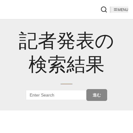
MENU
記者発表の
検索結果
進む