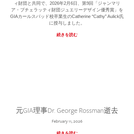
ィ財団と共同で、2026年2月6日、第9回「ジャンマリ
ア・ブチェラッティ財団ジュエリーデザイン優秀賞」を
GIAカールスバッド校卒業生のCatherine “Cathy” Aulick氏
に授与しました。
続きを読む
元GIA理事Dr. George Rossman逝去
February 11, 2026
続きを読む