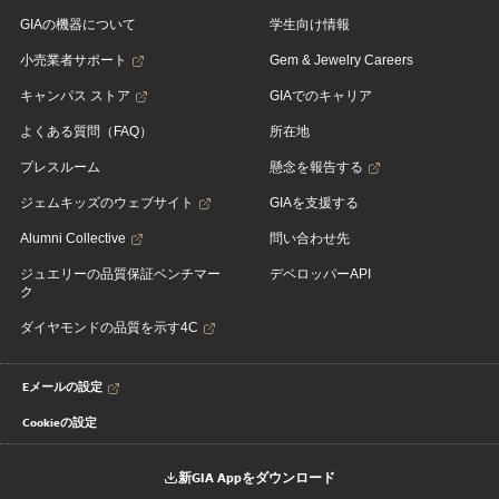
GIAの機器について
学生向け情報
小売業者サポート
Gem & Jewelry Careers
キャンパス ストア
GIAでのキャリア
よくある質問（FAQ）
所在地
プレスルーム
懸念を報告する
ジェムキッズのウェブサイト
GIAを支援する
Alumni Collective
問い合わせ先
ジュエリーの品質保証ベンチマー
デベロッパーAPI
ク
ダイヤモンドの品質を示す4C
Eメールの設定
Cookieの設定
新GIA Appをダウンロード