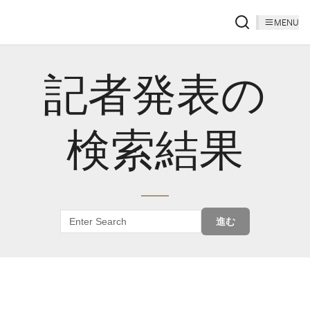
MENU
記者発表の
検索結果
進む