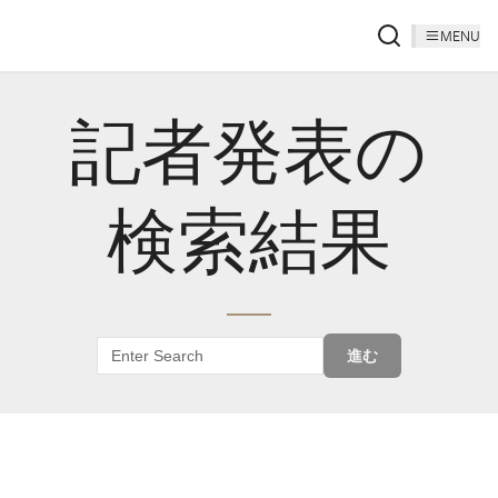
MENU
記者発表の
検索結果
進む