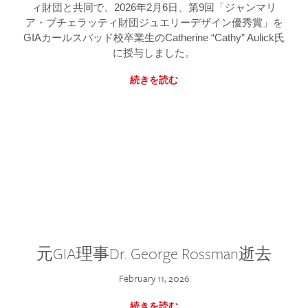
ィ財団と共同で、2026年2月6日、第9回「ジャンマリ
ア・ブチェラッティ財団ジュエリーデザイン優秀賞」を
GIAカールスバッド校卒業生のCatherine “Cathy” Aulick氏
に授与しました。
続きを読む
元GIA理事Dr. George Rossman逝去
February 11, 2026
続きを読む