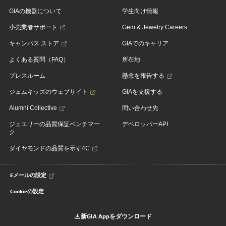
GIAの機器について
学生向け情報
小売業者サポート
Gem & Jewelry Careers
キャンパス ストア
GIAでのキャリア
よくある質問（FAQ）
所在地
プレスルーム
懸念を報告する
ジェムキッズのウェブサイト
GIAを支援する
Alumni Collective
問い合わせ先
ジュエリーの品質保証ベンチマー
デベロッパーAPI
ク
ダイヤモンドの品質を示す4C
Eメールの設定
Cookieの設定
新GIA Appをダウンロード