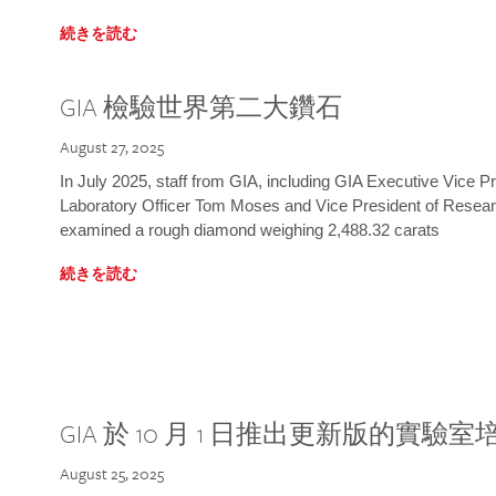
続きを読む
GIA 檢驗世界第二大鑽石
August 27, 2025
In July 2025, staff from GIA, including GIA Executive Vice 
Laboratory Officer Tom Moses and Vice President of Rese
examined a rough diamond weighing 2,488.32 carats
続きを読む
GIA 於 10 月 1 日推出更新版的實驗
August 25, 2025