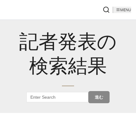
MENU
記者発表の
検索結果
進む