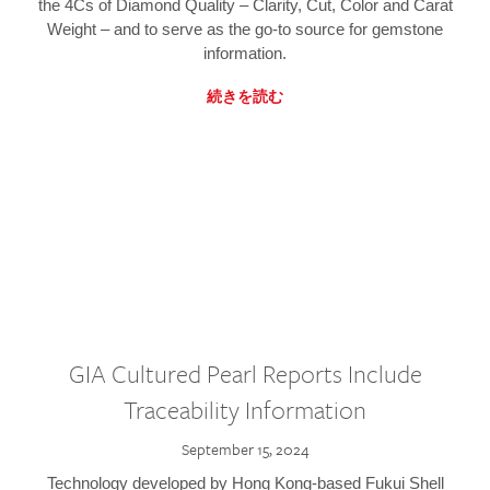
the 4Cs of Diamond Quality – Clarity, Cut, Color and Carat
Weight – and to serve as the go-to source for gemstone
information.
続きを読む
GIA Cultured Pearl Reports Include
Traceability Information
September 15, 2024
Technology developed by Hong Kong-based Fukui Shell