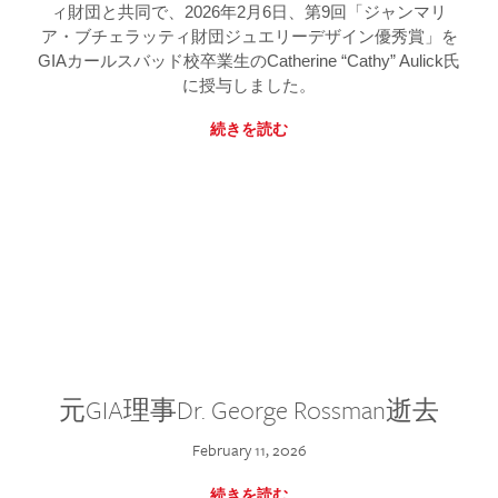
ィ財団と共同で、2026年2月6日、第9回「ジャンマリ
ア・ブチェラッティ財団ジュエリーデザイン優秀賞」を
GIAカールスバッド校卒業生のCatherine “Cathy” Aulick氏
に授与しました。
続きを読む
元GIA理事Dr. George Rossman逝去
February 11, 2026
続きを読む