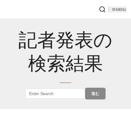
MENU
記者発表の
検索結果
進む