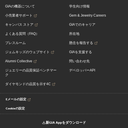
GIAの機器について
学生向け情報
小売業者サポート
Gem & Jewelry Careers
キャンパス ストア
GIAでのキャリア
よくある質問（FAQ）
所在地
プレスルーム
懸念を報告する
ジェムキッズのウェブサイト
GIAを支援する
Alumni Collective
問い合わせ先
ジュエリーの品質保証ベンチマー
デベロッパーAPI
ク
ダイヤモンドの品質を示す4C
Eメールの設定
Cookieの設定
新GIA Appをダウンロード