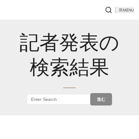
MENU
記者発表の
検索結果
進む