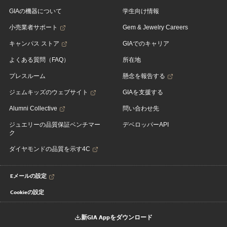
GIAの機器について
学生向け情報
小売業者サポート
Gem & Jewelry Careers
キャンパス ストア
GIAでのキャリア
よくある質問（FAQ）
所在地
プレスルーム
懸念を報告する
ジェムキッズのウェブサイト
GIAを支援する
Alumni Collective
問い合わせ先
ジュエリーの品質保証ベンチマー
デベロッパーAPI
ク
ダイヤモンドの品質を示す4C
Eメールの設定
Cookieの設定
新GIA Appをダウンロード