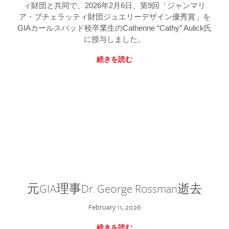
ィ財団と共同で、2026年2月6日、第9回「ジャンマリ
ア・ブチェラッティ財団ジュエリーデザイン優秀賞」を
GIAカールスバッド校卒業生のCatherine “Cathy” Aulick氏
に授与しました。
続きを読む
元GIA理事Dr. George Rossman逝去
February 11, 2026
続きを読む