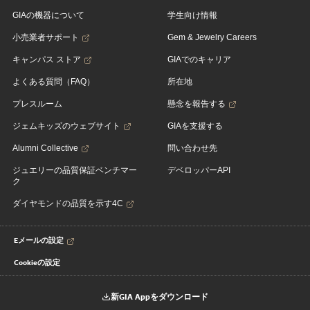
GIAの機器について
学生向け情報
小売業者サポート
Gem & Jewelry Careers
キャンパス ストア
GIAでのキャリア
よくある質問（FAQ）
所在地
プレスルーム
懸念を報告する
ジェムキッズのウェブサイト
GIAを支援する
Alumni Collective
問い合わせ先
ジュエリーの品質保証ベンチマー
デベロッパーAPI
ク
ダイヤモンドの品質を示す4C
Eメールの設定
Cookieの設定
新GIA Appをダウンロード