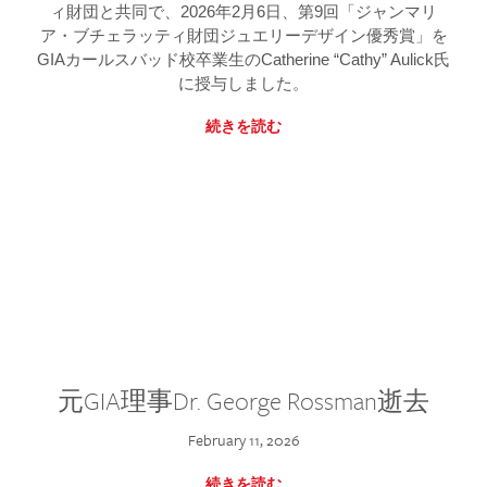
ィ財団と共同で、2026年2月6日、第9回「ジャンマリ
ア・ブチェラッティ財団ジュエリーデザイン優秀賞」を
GIAカールスバッド校卒業生のCatherine “Cathy” Aulick氏
に授与しました。
続きを読む
元GIA理事Dr. George Rossman逝去
February 11, 2026
続きを読む