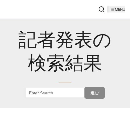
MENU
記者発表の
検索結果
進む