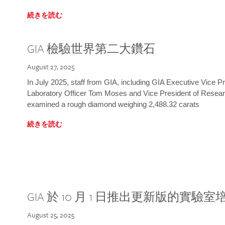
続きを読む
GIA 檢驗世界第二大鑽石
August 27, 2025
In July 2025, staff from GIA, including GIA Executive Vice 
Laboratory Officer Tom Moses and Vice President of Rese
examined a rough diamond weighing 2,488.32 carats
続きを読む
GIA 於 10 月 1 日推出更新版的實驗
August 25, 2025