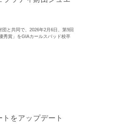
と共同で、2026年2月6日、第9回
秀賞」をGIAカールスバッド校卒
ートをアップデート