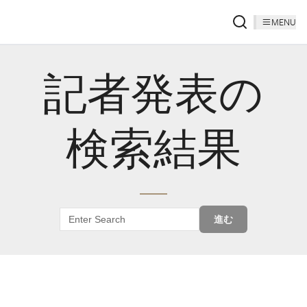
MENU
記者発表の
検索結果
進む