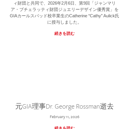
ィ財団と共同で、2026年2月6日、第9回「ジャンマリ
ア・ブチェラッティ財団ジュエリーデザイン優秀賞」を
GIAカールスバッド校卒業生のCatherine “Cathy” Aulick氏
に授与しました。
続きを読む
元GIA理事Dr. George Rossman逝去
February 11, 2026
続きを読む