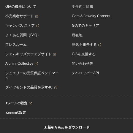
GIAの機器について
学生向け情報
小売業者サポート
Gem & Jewelry Careers
キャンパス ストア
GIAでのキャリア
よくある質問（FAQ）
所在地
プレスルーム
懸念を報告する
ジェムキッズのウェブサイト
GIAを支援する
Alumni Collective
問い合わせ先
ジュエリーの品質保証ベンチマー
デベロッパーAPI
ク
ダイヤモンドの品質を示す4C
Eメールの設定
Cookieの設定
新GIA Appをダウンロード